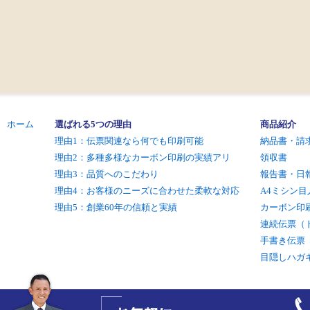
ホーム
選ばれる5つの理由
商品紹介
理由1：伝票関連なら何でも印刷可能
納品書・請
理由2：多種多様なカーボン印刷の実績アリ
領収書
理由3：品質へのこだわり
報告書・日
理由4：お客様のニーズに合わせた柔軟な対応
A4ミシン目
理由5：創業60年の信頼と実績
カーボン印
連続伝票（
手書き伝票
目隠しハガ