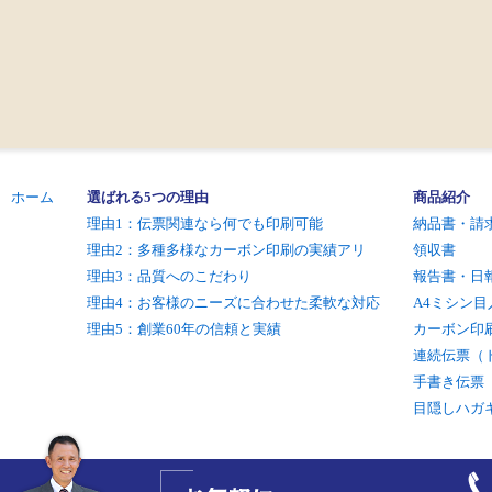
ホーム
選ばれる5つの理由
商品紹介
理由1：伝票関連なら何でも印刷可能
納品書・請
理由2：多種多様なカーボン印刷の実績アリ
領収書
理由3：品質へのこだわり
報告書・日
理由4：お客様のニーズに合わせた柔軟な対応
A4ミシン目
理由5：創業60年の信頼と実績
カーボン印
連続伝票（
手書き伝票
目隠しハガ