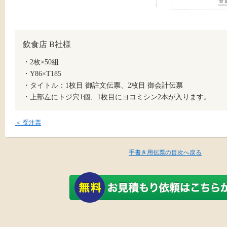
飲食店 B社様
・2枚×50組
・Y86×T185
・タイトル：1枚目 御註文伝票、2枚目 御会計伝票
・上部左にトジ穴1個、1枚目にヨコミシン2本が入ります。
＜ 受注票
手書き用伝票の目次へ戻る