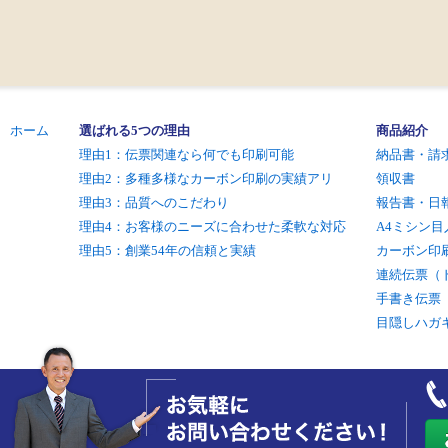
ホーム
選ばれる5つの理由
商品紹介
理由1：伝票関連なら何でも印刷可能
納品書・請
理由2：多種多様なカーボン印刷の実績アリ
領収書
理由3：品質へのこだわり
報告書・日
理由4：お客様のニーズに合わせた柔軟な対応
A4ミシン目
理由5：創業54年の信頼と実績
カーボン印
連続伝票（
手書き伝票
目隠しハガ